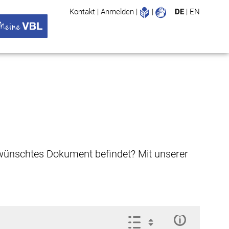
Leichte Sprache
Gebärdenspr
Kontakt
|
Anmelden
|
|
DE
|
EN
Suche
ü öffnen
 VBL Untermenü öffnen
gewünschtes Dokument befindet? Mit unserer