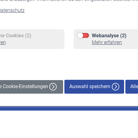
atenschutz
Versicherte
Rentner
Pflichtversicherung
Rentenbeginn
Freiwillige Versicherung
Rente beantragen
che Cookies (2)
Webanalyse (2)
Staatliche Förderung
Rentenauszahlung
ren
Mehr erfahren
Veranstaltungen
Auswahl speichern
All
le Cookie-Einstellungen