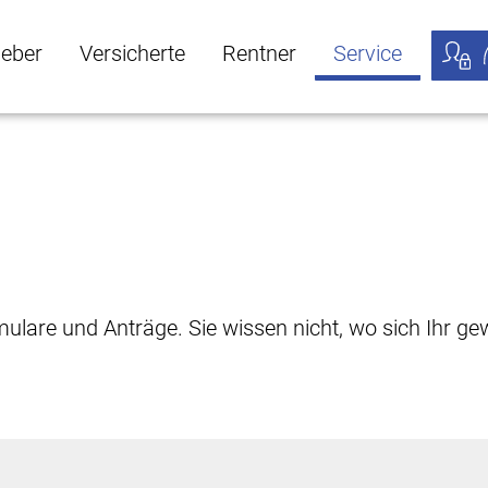
geber
Versicherte
Rentner
Service
öffnen
ber Untermenü öffnen
Versicherte Untermenü öffnen
Rentner Untermenü öffnen
Service Untermen
Meine
rmulare und Anträge. Sie wissen nicht, wo sich Ihr 