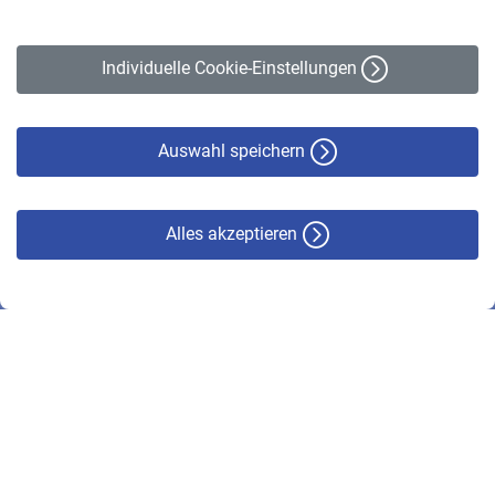
Impressum
Erklärung zur Barrierefreiheit
Individuelle Cookie-Einstellungen
Datenschutz
Cookie-Policy
Haftungsausschluss
Auswahl speichern
Alles akzeptieren
© VBL 2026