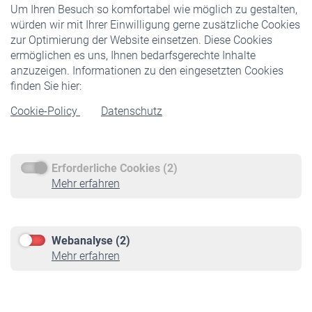
Um Ihren Besuch so komfortabel wie möglich zu gestalten,
Staatliche Förderung
würden wir mit Ihrer Einwilligung gerne zusätzliche Cookies
Veranstaltungen
zur Optimierung der Website einsetzen. Diese Cookies
ermöglichen es uns, Ihnen bedarfsgerechte Inhalte
anzuzeigen. Informationen zu den eingesetzten Cookies
Rentner
finden Sie hier:
Rentenbeginn
Cookie-Policy
Datenschutz
Rente beantragen
Rentenauszahlung
Erforderliche Cookies (2)
Service
Mehr erfahren
Informationen
Kontakt & Beratung
Downloadcenter
Webanalyse (2)
Online-Rechner
Mehr erfahren
VBLnewsletter
Kontakt