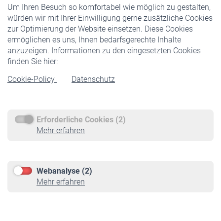
Um Ihren Besuch so komfortabel wie möglich zu gestalten,
Staatliche Förderung
würden wir mit Ihrer Einwilligung gerne zusätzliche Cookies
Veranstaltungen
zur Optimierung der Website einsetzen. Diese Cookies
ermöglichen es uns, Ihnen bedarfsgerechte Inhalte
anzuzeigen. Informationen zu den eingesetzten Cookies
Rentner
finden Sie hier:
Rentenbeginn
Cookie-Policy
Datenschutz
Rente beantragen
Rentenauszahlung
Erforderliche Cookies (2)
Service
Mehr erfahren
Informationen
Kontakt & Beratung
Downloadcenter
Webanalyse (2)
Online-Rechner
Mehr erfahren
VBLnewsletter
Kontakt