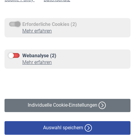
Rentenauszahlung
Erforderliche Cookies (2)
Service
Mehr erfahren
Informationen
Kontakt & Beratung
Downloadcenter
Webanalyse (2)
Online-Rechner
Mehr erfahren
VBLnewsletter
Kontakt
Impressum
Erklärung zur Barrierefreiheit
Individuelle Cookie-Einstellungen
Datenschutz
Cookie-Policy
Haftungsausschluss
Auswahl speichern