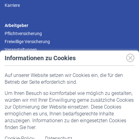
Karriere
Arbeitgeber
Pflichtversicherung
Freiwillige Versicherung
Veranstaltungen
Informationen zu Cookies
Versicherte
Auf unserer Website setzen wir Cookies ein, die für den
Pflichtversicherung
Betrieb der Seite erforderlich sind.
Freiwillige Versicherung
Um Ihren Besuch so komfortabel wie möglich zu gestalten,
Staatliche Förderung
würden wir mit Ihrer Einwilligung gerne zusätzliche Cookies
Veranstaltungen
zur Optimierung der Website einsetzen. Diese Cookies
ermöglichen es uns, Ihnen bedarfsgerechte Inhalte
anzuzeigen. Informationen zu den eingesetzten Cookies
Rentner
finden Sie hier:
Rentenbeginn
Cookie-Policy
Datenschutz
Rente beantragen