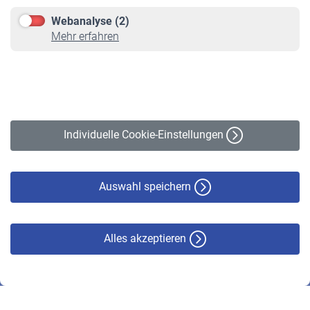
Downloadcenter
Webanalyse (2)
Online-Rechner
Mehr erfahren
VBLnewsletter
Kontakt
Impressum
Erklärung zur Barrierefreiheit
Individuelle Cookie-Einstellungen
Datenschutz
Cookie-Policy
Haftungsausschluss
Auswahl speichern
Alles akzeptieren
© VBL 2026