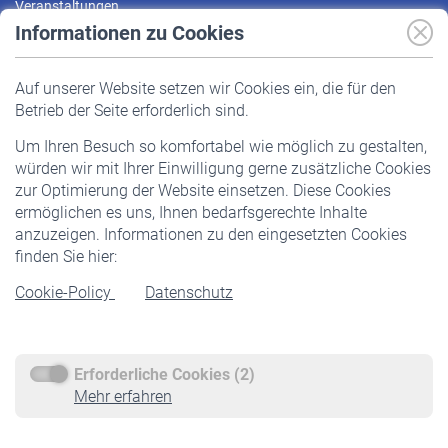
Veranstaltungen
Informationen zu Cookies
Versicherte
Auf unserer Website setzen wir Cookies ein, die für den
Pflichtversicherung
Betrieb der Seite erforderlich sind.
Freiwillige Versicherung
Um Ihren Besuch so komfortabel wie möglich zu gestalten,
Staatliche Förderung
würden wir mit Ihrer Einwilligung gerne zusätzliche Cookies
Veranstaltungen
zur Optimierung der Website einsetzen. Diese Cookies
ermöglichen es uns, Ihnen bedarfsgerechte Inhalte
anzuzeigen. Informationen zu den eingesetzten Cookies
Rentner
finden Sie hier:
Rentenbeginn
Cookie-Policy
Datenschutz
Rente beantragen
Rentenauszahlung
Erforderliche Cookies (2)
Service
Mehr erfahren
Informationen
Kontakt & Beratung