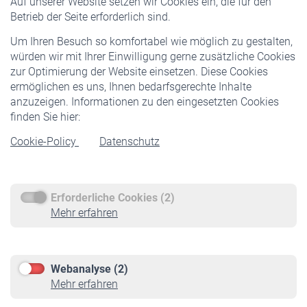
Auf unserer Website setzen wir Cookies ein, die für den
Pflichtversicherung
Betrieb der Seite erforderlich sind.
Freiwillige Versicherung
Um Ihren Besuch so komfortabel wie möglich zu gestalten,
Staatliche Förderung
würden wir mit Ihrer Einwilligung gerne zusätzliche Cookies
Veranstaltungen
zur Optimierung der Website einsetzen. Diese Cookies
ermöglichen es uns, Ihnen bedarfsgerechte Inhalte
anzuzeigen. Informationen zu den eingesetzten Cookies
Rentner
finden Sie hier:
Rentenbeginn
Cookie-Policy
Datenschutz
Rente beantragen
Rentenauszahlung
Erforderliche Cookies (2)
Service
Mehr erfahren
Informationen
Kontakt & Beratung
Downloadcenter
Webanalyse (2)
Online-Rechner
Mehr erfahren
VBLnewsletter