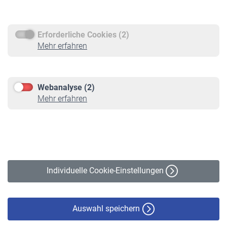
Rentenauszahlung
Erforderliche Cookies (2)
Service
Mehr erfahren
Informationen
Kontakt & Beratung
Downloadcenter
Webanalyse (2)
Online-Rechner
Mehr erfahren
VBLnewsletter
Kontakt
Impressum
Erklärung zur Barrierefreiheit
Individuelle Cookie-Einstellungen
Datenschutz
Cookie-Policy
Haftungsausschluss
Auswahl speichern