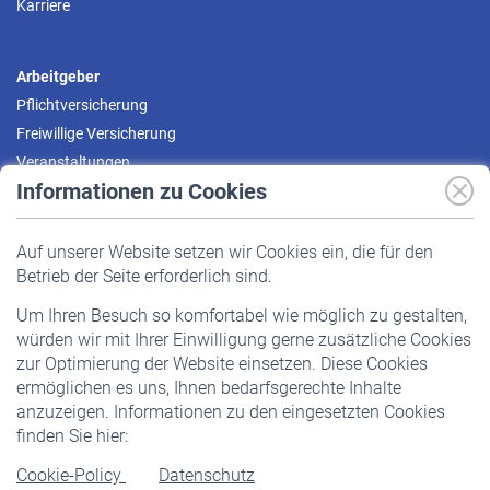
Karriere
Arbeitgeber
Pflichtversicherung
Freiwillige Versicherung
Veranstaltungen
Informationen zu Cookies
Versicherte
Auf unserer Website setzen wir Cookies ein, die für den
Pflichtversicherung
Betrieb der Seite erforderlich sind.
Freiwillige Versicherung
Um Ihren Besuch so komfortabel wie möglich zu gestalten,
Staatliche Förderung
würden wir mit Ihrer Einwilligung gerne zusätzliche Cookies
Veranstaltungen
zur Optimierung der Website einsetzen. Diese Cookies
ermöglichen es uns, Ihnen bedarfsgerechte Inhalte
anzuzeigen. Informationen zu den eingesetzten Cookies
Rentner
finden Sie hier:
Rentenbeginn
Cookie-Policy
Datenschutz
Rente beantragen