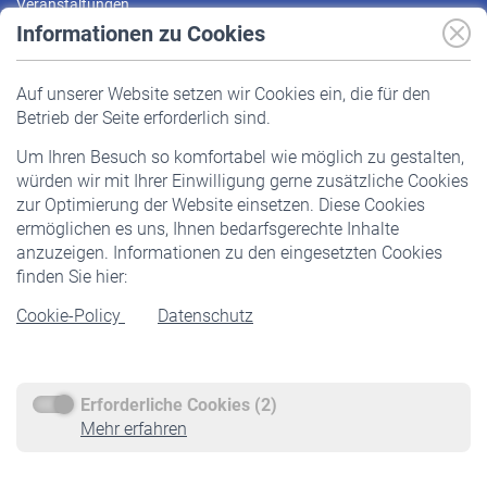
Veranstaltungen
Informationen zu Cookies
Versicherte
Auf unserer Website setzen wir Cookies ein, die für den
Pflichtversicherung
Betrieb der Seite erforderlich sind.
Freiwillige Versicherung
Um Ihren Besuch so komfortabel wie möglich zu gestalten,
Staatliche Förderung
würden wir mit Ihrer Einwilligung gerne zusätzliche Cookies
Veranstaltungen
zur Optimierung der Website einsetzen. Diese Cookies
ermöglichen es uns, Ihnen bedarfsgerechte Inhalte
anzuzeigen. Informationen zu den eingesetzten Cookies
Rentner
finden Sie hier:
Rentenbeginn
Cookie-Policy
Datenschutz
Rente beantragen
Rentenauszahlung
Erforderliche Cookies (2)
Service
Mehr erfahren
Informationen
Kontakt & Beratung