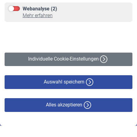
Downloadcenter
Webanalyse (2)
Online-Rechner
Mehr erfahren
VBLnewsletter
Kontakt
Impressum
Erklärung zur Barrierefreiheit
Individuelle Cookie-Einstellungen
Datenschutz
Cookie-Policy
Haftungsausschluss
Auswahl speichern
Alles akzeptieren
© VBL 2026