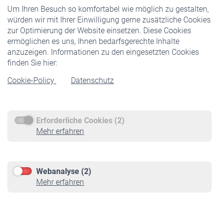
Um Ihren Besuch so komfortabel wie möglich zu gestalten,
Staatliche Förderung
würden wir mit Ihrer Einwilligung gerne zusätzliche Cookies
Veranstaltungen
zur Optimierung der Website einsetzen. Diese Cookies
ermöglichen es uns, Ihnen bedarfsgerechte Inhalte
anzuzeigen. Informationen zu den eingesetzten Cookies
Rentner
finden Sie hier:
Rentenbeginn
Cookie-Policy
Datenschutz
Rente beantragen
Rentenauszahlung
Erforderliche Cookies (2)
Service
Mehr erfahren
Informationen
Kontakt & Beratung
Downloadcenter
Webanalyse (2)
Online-Rechner
Mehr erfahren
VBLnewsletter
Kontakt