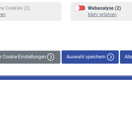
Freiwillige Versicherung
Rente beantragen
che Cookies (2)
Webanalyse (2)
Staatliche Förderung
Rentenauszahlung
ren
Mehr erfahren
Veranstaltungen
Auswahl speichern
All
le Cookie-Einstellungen