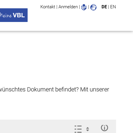
Leichte Sprache
Gebärdenspr
Kontakt
|
Anmelden
|
|
DE
|
EN
Suche
ü öffnen
 VBL Untermenü öffnen
gewünschtes Dokument befindet? Mit unserer