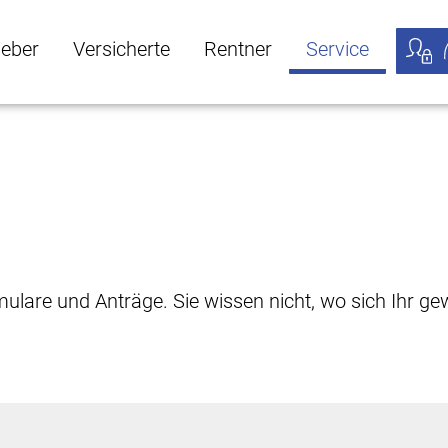
geber
Versicherte
Rentner
Service
öffnen
ber Untermenü öffnen
Versicherte Untermenü öffnen
Rentner Untermenü öffnen
Service Untermen
Meine
rmulare und Anträge. Sie wissen nicht, wo sich Ihr 