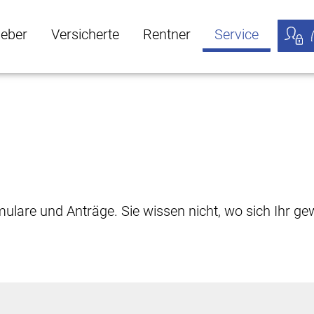
geber
Versicherte
Rentner
Service
öffnen
ber Untermenü öffnen
Versicherte Untermenü öffnen
Rentner Untermenü öffnen
Service Untermen
Meine
rmulare und Anträge. Sie wissen nicht, wo sich Ihr 