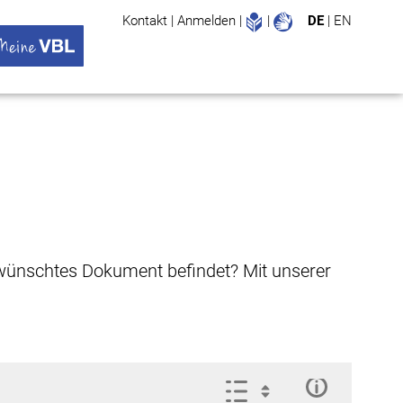
Leichte Sprache
Gebärdenspr
Kontakt
|
Anmelden
|
|
DE
|
EN
Suche
ü öffnen
 VBL Untermenü öffnen
gewünschtes Dokument befindet? Mit unserer