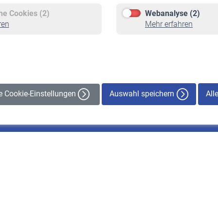
Freiwillige Versicherung
Rente beantragen
che Cookies (2)
Webanalyse (2)
Staatliche Förderung
Rentenauszahlung
ren
Mehr erfahren
Veranstaltungen
Auswahl speichern
All
le Cookie-Einstellungen