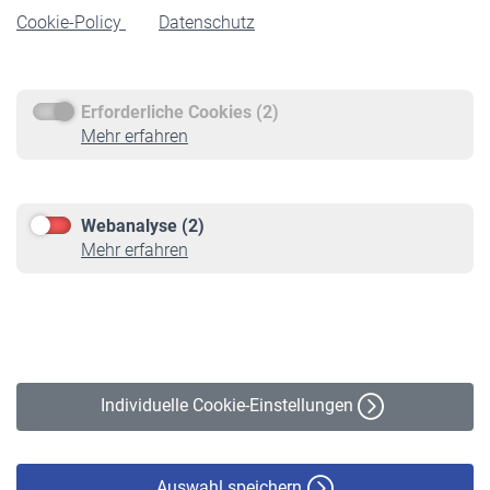
Cookie-Policy
Datenschutz
Rente beantragen
Rentenauszahlung
Erforderliche Cookies (2)
Service
Mehr erfahren
Informationen
Kontakt & Beratung
Downloadcenter
Webanalyse (2)
Online-Rechner
Mehr erfahren
VBLnewsletter
Kontakt
Impressum
Erklärung zur Barrierefreiheit
Individuelle Cookie-Einstellungen
Datenschutz
Cookie-Policy
Haftungsausschluss
Auswahl speichern