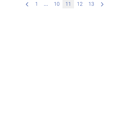
Zwischenseiten Navigieren mit TAB
1
...
10
11
12
13