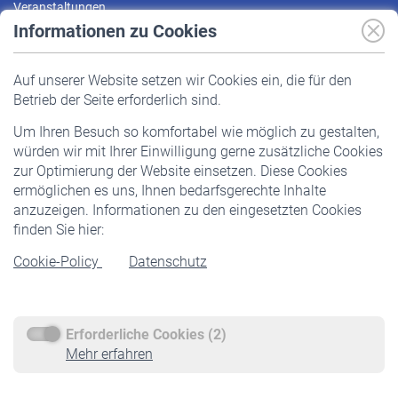
Veranstaltungen
Informationen zu Cookies
Versicherte
Auf unserer Website setzen wir Cookies ein, die für den
Pflichtversicherung
Betrieb der Seite erforderlich sind.
Freiwillige Versicherung
Um Ihren Besuch so komfortabel wie möglich zu gestalten,
Staatliche Förderung
würden wir mit Ihrer Einwilligung gerne zusätzliche Cookies
Veranstaltungen
zur Optimierung der Website einsetzen. Diese Cookies
ermöglichen es uns, Ihnen bedarfsgerechte Inhalte
anzuzeigen. Informationen zu den eingesetzten Cookies
Rentner
finden Sie hier:
Rentenbeginn
Cookie-Policy
Datenschutz
Rente beantragen
Rentenauszahlung
Erforderliche Cookies (2)
Service
Mehr erfahren
Informationen
Kontakt & Beratung