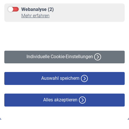
Downloadcenter
Webanalyse (2)
Online-Rechner
Mehr erfahren
VBLnewsletter
Kontakt
Impressum
Erklärung zur Barrierefreiheit
Individuelle Cookie-Einstellungen
Datenschutz
Cookie-Policy
Haftungsausschluss
Auswahl speichern
Alles akzeptieren
© VBL 2026