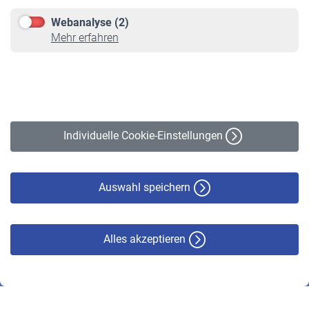
Downloadcenter
Webanalyse (2)
Online-Rechner
Mehr erfahren
VBLnewsletter
Kontakt
Impressum
Erklärung zur Barrierefreiheit
Individuelle Cookie-Einstellungen
Datenschutz
Cookie-Policy
Haftungsausschluss
Auswahl speichern
Alles akzeptieren
© VBL 2026