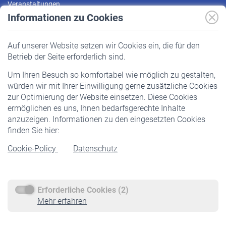
Veranstaltungen
Informationen zu Cookies
Versicherte
Auf unserer Website setzen wir Cookies ein, die für den
Pflichtversicherung
Betrieb der Seite erforderlich sind.
Freiwillige Versicherung
Um Ihren Besuch so komfortabel wie möglich zu gestalten,
Staatliche Förderung
würden wir mit Ihrer Einwilligung gerne zusätzliche Cookies
Veranstaltungen
zur Optimierung der Website einsetzen. Diese Cookies
ermöglichen es uns, Ihnen bedarfsgerechte Inhalte
anzuzeigen. Informationen zu den eingesetzten Cookies
Rentner
finden Sie hier:
Rentenbeginn
Cookie-Policy
Datenschutz
Rente beantragen
Rentenauszahlung
Erforderliche Cookies (2)
Service
Mehr erfahren
Informationen
Kontakt & Beratung