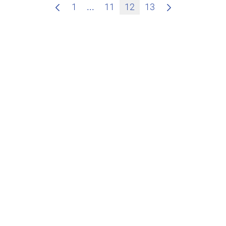
Zwischenseiten Navigieren mit T
1
...
11
12
13