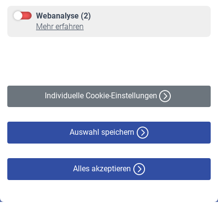
Downloadcenter
Webanalyse (2)
Online-Rechner
Mehr erfahren
VBLnewsletter
Kontakt
Impressum
Erklärung zur Barrierefreiheit
Individuelle Cookie-Einstellungen
Datenschutz
Cookie-Policy
Haftungsausschluss
Auswahl speichern
Alles akzeptieren
© VBL 2026