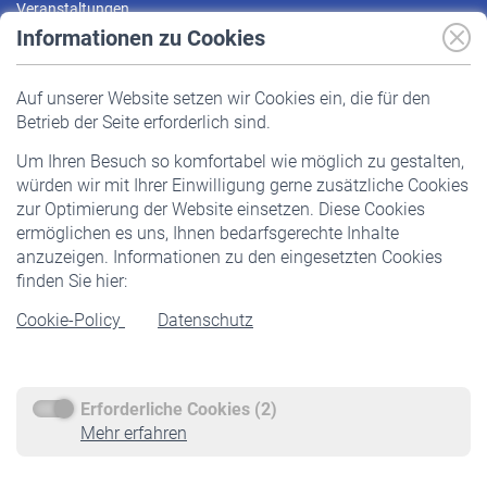
Veranstaltungen
Informationen zu Cookies
Versicherte
Auf unserer Website setzen wir Cookies ein, die für den
Pflichtversicherung
Betrieb der Seite erforderlich sind.
Freiwillige Versicherung
Um Ihren Besuch so komfortabel wie möglich zu gestalten,
Staatliche Förderung
würden wir mit Ihrer Einwilligung gerne zusätzliche Cookies
Veranstaltungen
zur Optimierung der Website einsetzen. Diese Cookies
ermöglichen es uns, Ihnen bedarfsgerechte Inhalte
anzuzeigen. Informationen zu den eingesetzten Cookies
Rentner
finden Sie hier:
Rentenbeginn
Cookie-Policy
Datenschutz
Rente beantragen
Rentenauszahlung
Erforderliche Cookies (2)
Service
Mehr erfahren
Informationen
Kontakt & Beratung