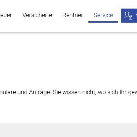
geber
Versicherte
Rentner
Service
öffnen
ber Untermenü öffnen
Versicherte Untermenü öffnen
Rentner Untermenü öffnen
Service Untermen
Meine
rmulare und Anträge. Sie wissen nicht, wo sich Ihr 