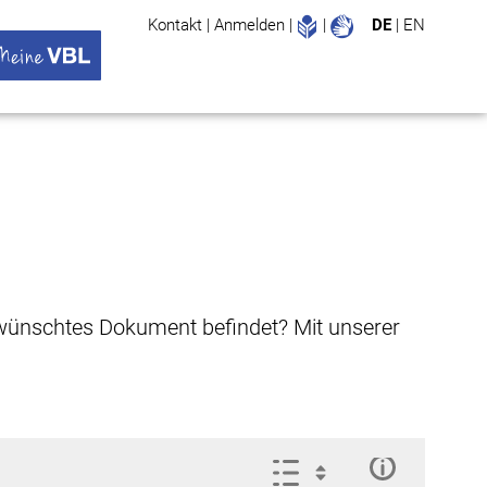
Leichte Sprache
Gebärdenspr
Kontakt
|
Anmelden
|
|
DE
|
EN
Suche
ü öffnen
 VBL Untermenü öffnen
gewünschtes Dokument befindet? Mit unserer