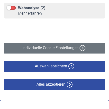
Downloadcenter
Webanalyse (2)
Online-Rechner
Mehr erfahren
VBLnewsletter
Kontakt
Impressum
Erklärung zur Barrierefreiheit
Individuelle Cookie-Einstellungen
Datenschutz
Cookie-Policy
Haftungsausschluss
Auswahl speichern
Alles akzeptieren
© VBL 2026