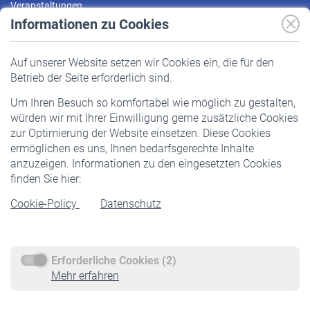
Veranstaltungen
Informationen zu Cookies
Versicherte
Auf unserer Website setzen wir Cookies ein, die für den
Pflichtversicherung
Betrieb der Seite erforderlich sind.
Freiwillige Versicherung
Um Ihren Besuch so komfortabel wie möglich zu gestalten,
Staatliche Förderung
würden wir mit Ihrer Einwilligung gerne zusätzliche Cookies
Veranstaltungen
zur Optimierung der Website einsetzen. Diese Cookies
ermöglichen es uns, Ihnen bedarfsgerechte Inhalte
anzuzeigen. Informationen zu den eingesetzten Cookies
Rentner
finden Sie hier:
Rentenbeginn
Cookie-Policy
Datenschutz
Rente beantragen
Rentenauszahlung
Erforderliche Cookies (2)
Service
Mehr erfahren
Informationen
Kontakt & Beratung