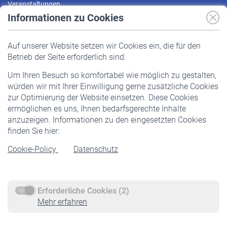
Veranstaltungen
Informationen zu Cookies
Versicherte
Auf unserer Website setzen wir Cookies ein, die für den
Pflichtversicherung
Betrieb der Seite erforderlich sind.
Freiwillige Versicherung
Um Ihren Besuch so komfortabel wie möglich zu gestalten,
Staatliche Förderung
würden wir mit Ihrer Einwilligung gerne zusätzliche Cookies
Veranstaltungen
zur Optimierung der Website einsetzen. Diese Cookies
ermöglichen es uns, Ihnen bedarfsgerechte Inhalte
anzuzeigen. Informationen zu den eingesetzten Cookies
Rentner
finden Sie hier:
Rentenbeginn
Cookie-Policy
Datenschutz
Rente beantragen
Rentenauszahlung
Erforderliche Cookies (2)
Service
Mehr erfahren
Informationen
Kontakt & Beratung