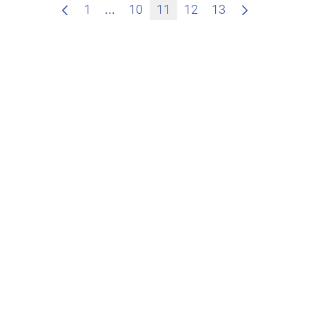
Zwischenseiten Navigieren mit TAB
1
...
10
11
12
13