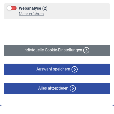
Downloadcenter
Webanalyse (2)
Online-Rechner
Mehr erfahren
VBLnewsletter
Kontakt
Impressum
Erklärung zur Barrierefreiheit
Individuelle Cookie-Einstellungen
Datenschutz
Cookie-Policy
Haftungsausschluss
Auswahl speichern
Alles akzeptieren
© VBL 2026