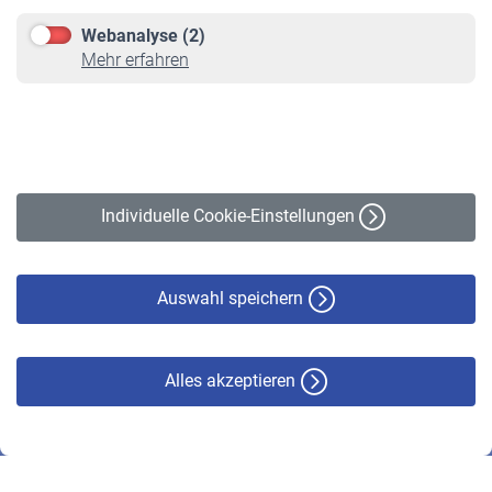
Downloadcenter
Webanalyse (2)
Online-Rechner
Mehr erfahren
VBLnewsletter
Kontakt
Impressum
Erklärung zur Barrierefreiheit
Individuelle Cookie-Einstellungen
Datenschutz
Cookie-Policy
Haftungsausschluss
Auswahl speichern
Alles akzeptieren
© VBL 2026