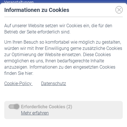
Veranstaltungen
Informationen zu Cookies
Versicherte
Auf unserer Website setzen wir Cookies ein, die für den
Pflichtversicherung
Betrieb der Seite erforderlich sind.
Freiwillige Versicherung
Um Ihren Besuch so komfortabel wie möglich zu gestalten,
Staatliche Förderung
würden wir mit Ihrer Einwilligung gerne zusätzliche Cookies
Veranstaltungen
zur Optimierung der Website einsetzen. Diese Cookies
ermöglichen es uns, Ihnen bedarfsgerechte Inhalte
anzuzeigen. Informationen zu den eingesetzten Cookies
Rentner
finden Sie hier:
Rentenbeginn
Cookie-Policy
Datenschutz
Rente beantragen
Rentenauszahlung
Erforderliche Cookies (2)
Service
Mehr erfahren
Informationen
Kontakt & Beratung