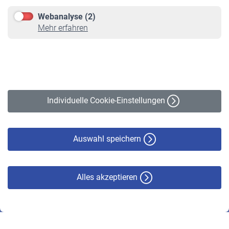
Downloadcenter
Webanalyse (2)
Online-Rechner
Mehr erfahren
VBLnewsletter
Kontakt
Impressum
Erklärung zur Barrierefreiheit
Individuelle Cookie-Einstellungen
Datenschutz
Cookie-Policy
Haftungsausschluss
Auswahl speichern
Alles akzeptieren
© VBL 2026