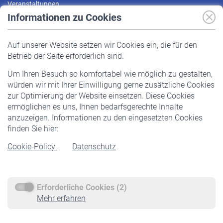
Veranstaltungen
Informationen zu Cookies
Versicherte
Auf unserer Website setzen wir Cookies ein, die für den
Pflichtversicherung
Betrieb der Seite erforderlich sind.
Freiwillige Versicherung
Um Ihren Besuch so komfortabel wie möglich zu gestalten,
Staatliche Förderung
würden wir mit Ihrer Einwilligung gerne zusätzliche Cookies
Veranstaltungen
zur Optimierung der Website einsetzen. Diese Cookies
ermöglichen es uns, Ihnen bedarfsgerechte Inhalte
anzuzeigen. Informationen zu den eingesetzten Cookies
Rentner
finden Sie hier:
Rentenbeginn
Cookie-Policy
Datenschutz
Rente beantragen
Rentenauszahlung
Erforderliche Cookies (2)
Service
Mehr erfahren
Informationen
Kontakt & Beratung