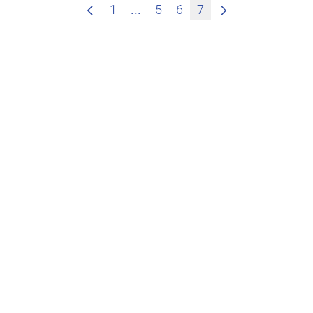
Zwischenseiten Navigieren mit
1
...
5
6
7