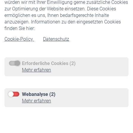
würden wir mit Ihrer Einwilligung gerne zusätzliche Cookies
Veranstaltungen
zur Optimierung der Website einsetzen. Diese Cookies
ermöglichen es uns, Ihnen bedarfsgerechte Inhalte
anzuzeigen. Informationen zu den eingesetzten Cookies
Rentner
finden Sie hier:
Rentenbeginn
Cookie-Policy
Datenschutz
Rente beantragen
Rentenauszahlung
Erforderliche Cookies (2)
Service
Mehr erfahren
Informationen
Kontakt & Beratung
Downloadcenter
Webanalyse (2)
Online-Rechner
Mehr erfahren
VBLnewsletter
Kontakt
Impressum