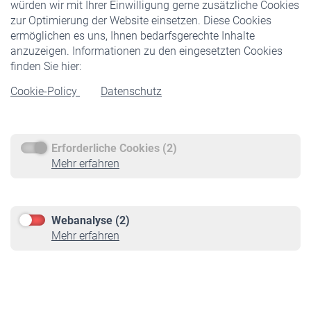
würden wir mit Ihrer Einwilligung gerne zusätzliche Cookies
Veranstaltungen
zur Optimierung der Website einsetzen. Diese Cookies
ermöglichen es uns, Ihnen bedarfsgerechte Inhalte
anzuzeigen. Informationen zu den eingesetzten Cookies
Rentner
finden Sie hier:
Rentenbeginn
Cookie-Policy
Datenschutz
Rente beantragen
Rentenauszahlung
Erforderliche Cookies (2)
Service
Mehr erfahren
Informationen
Kontakt & Beratung
Downloadcenter
Webanalyse (2)
Online-Rechner
Mehr erfahren
VBLnewsletter
Kontakt
Impressum