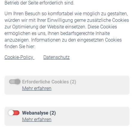
Betrieb der Seite erforderlich sind.
Freiwillige Versicherung
Um Ihren Besuch so komfortabel wie möglich zu gestalten,
Staatliche Förderung
würden wir mit Ihrer Einwilligung gerne zusätzliche Cookies
Veranstaltungen
zur Optimierung der Website einsetzen. Diese Cookies
ermöglichen es uns, Ihnen bedarfsgerechte Inhalte
anzuzeigen. Informationen zu den eingesetzten Cookies
Rentner
finden Sie hier:
Rentenbeginn
Cookie-Policy
Datenschutz
Rente beantragen
Rentenauszahlung
Erforderliche Cookies (2)
Service
Mehr erfahren
Informationen
Kontakt & Beratung
Downloadcenter
Webanalyse (2)
Online-Rechner
Mehr erfahren
VBLnewsletter
Kontakt