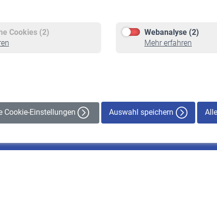
Versicherte
Rentner
Pflichtversicherung
Rentenbeginn
Freiwillige Versicherung
Rente beantragen
che Cookies (2)
Webanalyse (2)
Staatliche Förderung
Rentenauszahlung
ren
Mehr erfahren
Veranstaltungen
Auswahl speichern
All
le Cookie-Einstellungen