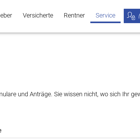
geber
Versicherte
Rentner
Service
öffnen
ber Untermenü öffnen
Versicherte Untermenü öffnen
Rentner Untermenü öffnen
Service Untermen
Meine
rmulare und Anträge. Sie wissen nicht, wo sich Ihr 
e