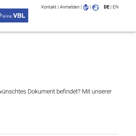
Leichte Sprache
Gebärdenspr
Kontakt
|
Anmelden
|
|
DE
|
EN
Suche
ü öffnen
 VBL Untermenü öffnen
gewünschtes Dokument befindet? Mit unserer