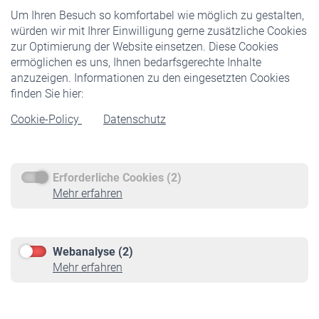
Um Ihren Besuch so komfortabel wie möglich zu gestalten,
Staatliche Förderung
würden wir mit Ihrer Einwilligung gerne zusätzliche Cookies
Veranstaltungen
zur Optimierung der Website einsetzen. Diese Cookies
ermöglichen es uns, Ihnen bedarfsgerechte Inhalte
anzuzeigen. Informationen zu den eingesetzten Cookies
Rentner
finden Sie hier:
Rentenbeginn
Cookie-Policy
Datenschutz
Rente beantragen
Rentenauszahlung
Erforderliche Cookies (2)
Service
Mehr erfahren
Informationen
Kontakt & Beratung
Downloadcenter
Webanalyse (2)
Online-Rechner
Mehr erfahren
VBLnewsletter
Kontakt