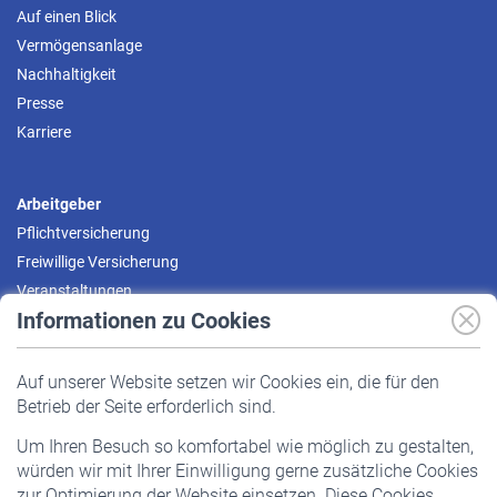
Auf einen Blick
Vermögensanlage
Nachhaltigkeit
Presse
Karriere
Arbeitgeber
Pflichtversicherung
Freiwillige Versicherung
Veranstaltungen
Informationen zu Cookies
Versicherte
Auf unserer Website setzen wir Cookies ein, die für den
Pflichtversicherung
Betrieb der Seite erforderlich sind.
Freiwillige Versicherung
Um Ihren Besuch so komfortabel wie möglich zu gestalten,
Staatliche Förderung
würden wir mit Ihrer Einwilligung gerne zusätzliche Cookies
Veranstaltungen
zur Optimierung der Website einsetzen. Diese Cookies