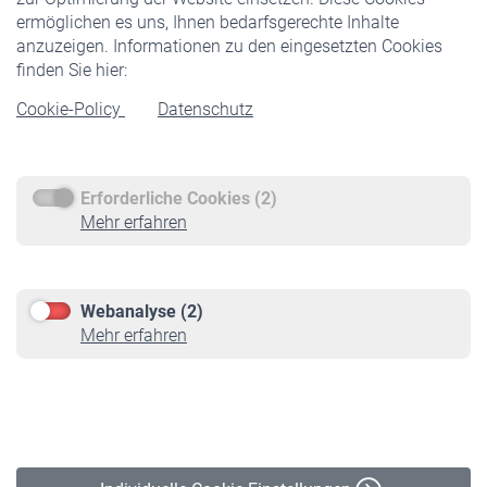
ermöglichen es uns, Ihnen bedarfsgerechte Inhalte
anzuzeigen. Informationen zu den eingesetzten Cookies
Rentner
finden Sie hier:
Rentenbeginn
Cookie-Policy
Datenschutz
Rente beantragen
Rentenauszahlung
Erforderliche Cookies (2)
Service
Mehr erfahren
Informationen
Kontakt & Beratung
Downloadcenter
Webanalyse (2)
Online-Rechner
Mehr erfahren
VBLnewsletter
Kontakt
Impressum
Erklärung zur Barrierefreiheit