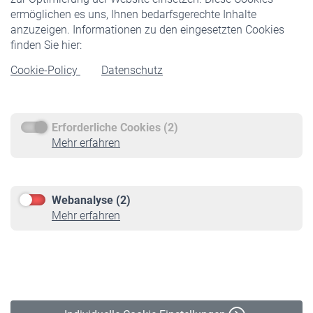
ermöglichen es uns, Ihnen bedarfsgerechte Inhalte
anzuzeigen. Informationen zu den eingesetzten Cookies
Rentner
finden Sie hier:
Rentenbeginn
Cookie-Policy
Datenschutz
Rente beantragen
Rentenauszahlung
Erforderliche Cookies (2)
Service
Mehr erfahren
Informationen
Kontakt & Beratung
Downloadcenter
Webanalyse (2)
Online-Rechner
Mehr erfahren
VBLnewsletter
Kontakt
Impressum
Erklärung zur Barrierefreiheit