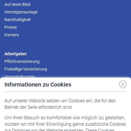
Auf einen Blick
Vermögensanlage
Nachhaltigkeit
Presse
Karriere
Arbeitgeber
Pflichtversicherung
Freiwillige Versicherung
Veranstaltungen
Informationen zu Cookies
Versicherte
Auf unserer Website setzen wir Cookies ein, die für den
Pflichtversicherung
Betrieb der Seite erforderlich sind.
Freiwillige Versicherung
Um Ihren Besuch so komfortabel wie möglich zu gestalten,
Staatliche Förderung
würden wir mit Ihrer Einwilligung gerne zusätzliche Cookies
Veranstaltungen
zur Optimierung der Website einsetzen. Diese Cookies