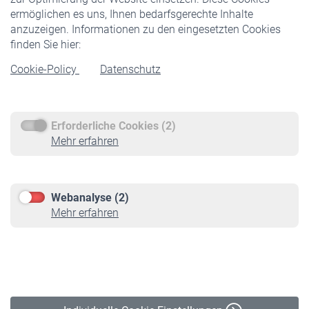
ermöglichen es uns, Ihnen bedarfsgerechte Inhalte
anzuzeigen. Informationen zu den eingesetzten Cookies
Rentner
finden Sie hier:
Rentenbeginn
Cookie-Policy
Datenschutz
Rente beantragen
Rentenauszahlung
Erforderliche Cookies (2)
Service
Mehr erfahren
Informationen
Kontakt & Beratung
Downloadcenter
Webanalyse (2)
Online-Rechner
Mehr erfahren
VBLnewsletter
Kontakt
Impressum
Erklärung zur Barrierefreiheit