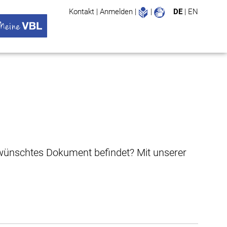
Leichte Sprache
Gebärdenspr
Kontakt
|
Anmelden
|
|
DE
|
EN
Suche
ü öffnen
 VBL Untermenü öffnen
gewünschtes Dokument befindet? Mit unserer