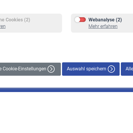
Versicherte
Rentner
Pflichtversicherung
Rentenbeginn
Freiwillige Versicherung
Rente beantragen
che Cookies (2)
Webanalyse (2)
Staatliche Förderung
Rentenauszahlung
ren
Mehr erfahren
Veranstaltungen
Auswahl speichern
All
le Cookie-Einstellungen