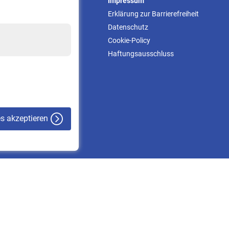
Service
Impressum
Informationen
Erklärung zur Barrierefreiheit
Kontakt & Beratung
Datenschutz
Downloadcenter
Cookie-Policy
Online-Rechner
Haftungsausschluss
VBLnewsletter
Kontakt
es akzeptieren