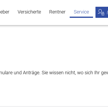
geber
Versicherte
Rentner
Service
öffnen
ber Untermenü öffnen
Versicherte Untermenü öffnen
Rentner Untermenü öffnen
Service Untermen
Meine
rmulare und Anträge. Sie wissen nicht, wo sich Ihr 