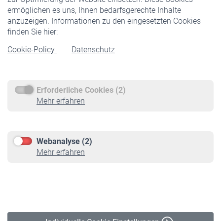
ermöglichen es uns, Ihnen bedarfsgerechte Inhalte
anzuzeigen. Informationen zu den eingesetzten Cookies
Rentner
finden Sie hier:
Rentenbeginn
Cookie-Policy
Datenschutz
Rente beantragen
Rentenauszahlung
Erforderliche Cookies (2)
Service
Mehr erfahren
Informationen
Kontakt & Beratung
Downloadcenter
Webanalyse (2)
Online-Rechner
Mehr erfahren
VBLnewsletter
Kontakt
Impressum
Erklärung zur Barrierefreiheit