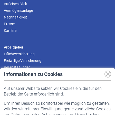
Auf einen Blick
Vermögensanlage
Nachhaltigkeit
Presse
Karriere
Arbeitgeber
Pflichtversicherung
Freiwillige Versicherung
Veranstaltungen
Informationen zu Cookies
Versicherte
Auf unserer Website setzen wir Cookies ein, die für den
Pflichtversicherung
Betrieb der Seite erforderlich sind.
Freiwillige Versicherung
Um Ihren Besuch so komfortabel wie möglich zu gestalten,
Staatliche Förderung
würden wir mit Ihrer Einwilligung gerne zusätzliche Cookies
Veranstaltungen
zur Optimierung der Website einsetzen. Diese Cookies