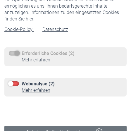
ermöglichen es uns, Ihnen bedarfsgerechte Inhalte
anzuzeigen. Informationen zu den eingesetzten Cookies
Rentner
finden Sie hier:
Rentenbeginn
Cookie-Policy
Datenschutz
Rente beantragen
Rentenauszahlung
Erforderliche Cookies (2)
Service
Mehr erfahren
Informationen
Kontakt & Beratung
Downloadcenter
Webanalyse (2)
Online-Rechner
Mehr erfahren
VBLnewsletter
Kontakt
Impressum
Erklärung zur Barrierefreiheit