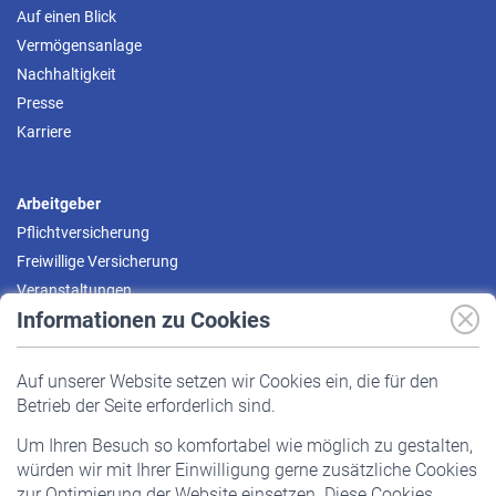
Auf einen Blick
Vermögensanlage
Nachhaltigkeit
Presse
Karriere
Arbeitgeber
Pflichtversicherung
Freiwillige Versicherung
Veranstaltungen
Informationen zu Cookies
Versicherte
Auf unserer Website setzen wir Cookies ein, die für den
Pflichtversicherung
Betrieb der Seite erforderlich sind.
Freiwillige Versicherung
Um Ihren Besuch so komfortabel wie möglich zu gestalten,
Staatliche Förderung
würden wir mit Ihrer Einwilligung gerne zusätzliche Cookies
Veranstaltungen
zur Optimierung der Website einsetzen. Diese Cookies