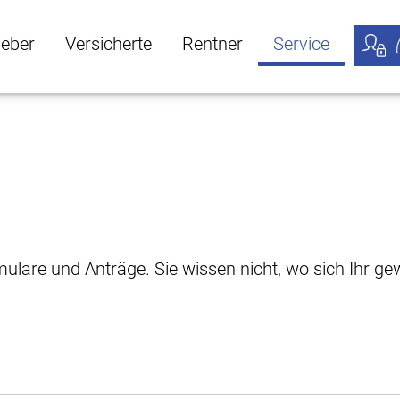
geber
Versicherte
Rentner
Service
öffnen
ber Untermenü öffnen
Versicherte Untermenü öffnen
Rentner Untermenü öffnen
Service Untermen
Meine
rmulare und Anträge. Sie wissen nicht, wo sich Ihr 