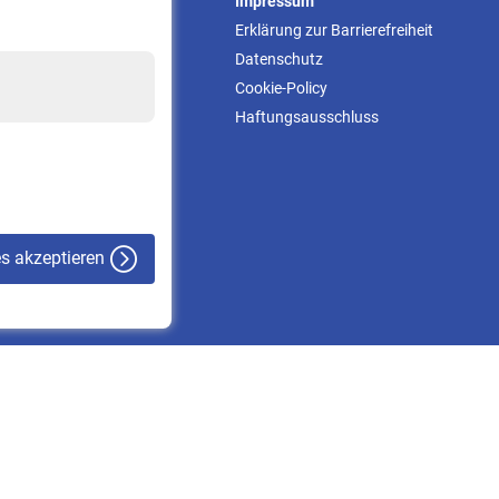
Service
Impressum
Informationen
Erklärung zur Barrierefreiheit
Kontakt & Beratung
Datenschutz
Downloadcenter
Cookie-Policy
Online-Rechner
Haftungsausschluss
VBLnewsletter
Kontakt
es akzeptieren