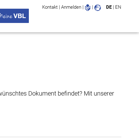
Leichte Sprache
Gebärdenspr
Kontakt
|
Anmelden
|
|
DE
|
EN
Suche
ü öffnen
 VBL Untermenü öffnen
gewünschtes Dokument befindet? Mit unserer