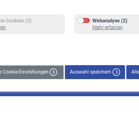
Versicherte
Rentner
Pflichtversicherung
Rentenbeginn
Freiwillige Versicherung
Rente beantragen
che Cookies (2)
Webanalyse (2)
Staatliche Förderung
Rentenauszahlung
ren
Mehr erfahren
Veranstaltungen
Auswahl speichern
All
le Cookie-Einstellungen