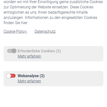
würden wir mit Ihrer Einwilligung gerne zusätzliche Cookies
Veranstaltungen
zur Optimierung der Website einsetzen. Diese Cookies
ermöglichen es uns, Ihnen bedarfsgerechte Inhalte
anzuzeigen. Informationen zu den eingesetzten Cookies
Rentner
finden Sie hier:
Rentenbeginn
Cookie-Policy
Datenschutz
Rente beantragen
Rentenauszahlung
Erforderliche Cookies (2)
Service
Mehr erfahren
Informationen
Kontakt & Beratung
Downloadcenter
Webanalyse (2)
Online-Rechner
Mehr erfahren
VBLnewsletter
Kontakt
Impressum