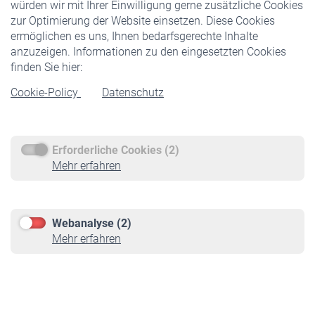
würden wir mit Ihrer Einwilligung gerne zusätzliche Cookies
Veranstaltungen
zur Optimierung der Website einsetzen. Diese Cookies
ermöglichen es uns, Ihnen bedarfsgerechte Inhalte
anzuzeigen. Informationen zu den eingesetzten Cookies
Rentner
finden Sie hier:
Rentenbeginn
Cookie-Policy
Datenschutz
Rente beantragen
Rentenauszahlung
Erforderliche Cookies (2)
Service
Mehr erfahren
Informationen
Kontakt & Beratung
Downloadcenter
Webanalyse (2)
Online-Rechner
Mehr erfahren
VBLnewsletter
Kontakt
Impressum