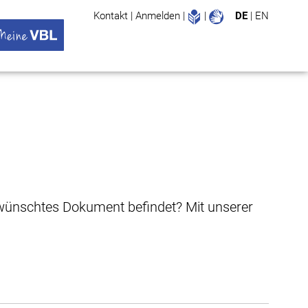
Leichte Sprache
Gebärdenspr
Kontakt
|
Anmelden
|
|
DE
|
EN
Suche
ü öffnen
 VBL Untermenü öffnen
gewünschtes Dokument befindet? Mit unserer