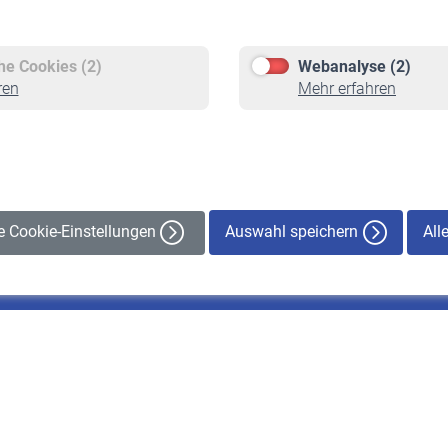
Versicherte
Rentner
Pflichtversicherung
Rentenbeginn
Freiwillige Versicherung
Rente beantragen
che Cookies (2)
Webanalyse (2)
Staatliche Förderung
Rentenauszahlung
ren
Mehr erfahren
Veranstaltungen
Auswahl speichern
All
le Cookie-Einstellungen