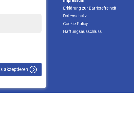
Service
Impressum
Informationen
Erklärung zur Barrierefreiheit
Kontakt & Beratung
Datenschutz
Downloadcenter
Cookie-Policy
Online-Rechner
Haftungsausschluss
VBLnewsletter
Kontakt
es akzeptieren