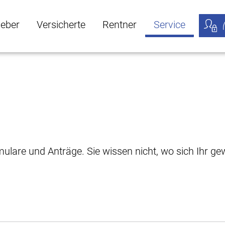
geber
Versicherte
Rentner
Service
öffnen
ber Untermenü öffnen
Versicherte Untermenü öffnen
Rentner Untermenü öffnen
Service Untermen
Meine
rmulare und Anträge. Sie wissen nicht, wo sich Ihr 