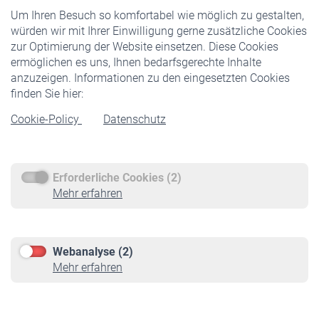
Um Ihren Besuch so komfortabel wie möglich zu gestalten,
Staatliche Förderung
würden wir mit Ihrer Einwilligung gerne zusätzliche Cookies
Veranstaltungen
zur Optimierung der Website einsetzen. Diese Cookies
ermöglichen es uns, Ihnen bedarfsgerechte Inhalte
anzuzeigen. Informationen zu den eingesetzten Cookies
Rentner
finden Sie hier:
Rentenbeginn
Cookie-Policy
Datenschutz
Rente beantragen
Rentenauszahlung
Erforderliche Cookies (2)
Service
Mehr erfahren
Informationen
Kontakt & Beratung
Downloadcenter
Webanalyse (2)
Online-Rechner
Mehr erfahren
VBLnewsletter
Kontakt