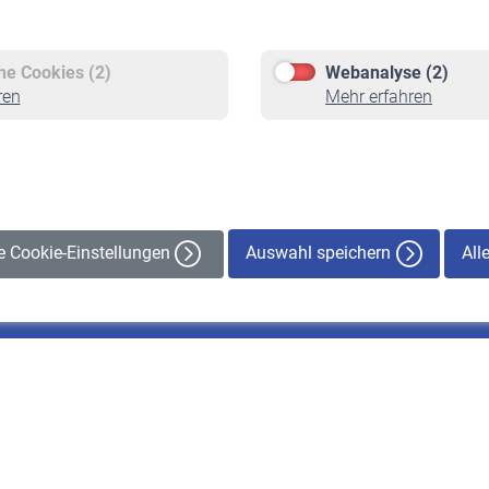
Versicherte
Rentner
Pflichtversicherung
Rentenbeginn
Freiwillige Versicherung
Rente beantragen
che Cookies (2)
Webanalyse (2)
Staatliche Förderung
Rentenauszahlung
ren
Mehr erfahren
Veranstaltungen
Auswahl speichern
All
le Cookie-Einstellungen