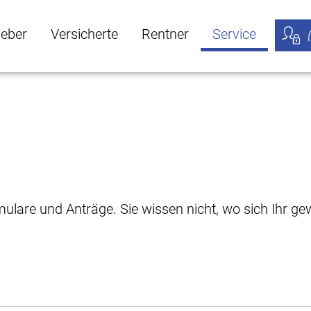
geber
Versicherte
Rentner
Service
öffnen
ber Untermenü öffnen
Versicherte Untermenü öffnen
Rentner Untermenü öffnen
Service Untermen
Meine
rmulare und Anträge. Sie wissen nicht, wo sich Ihr 