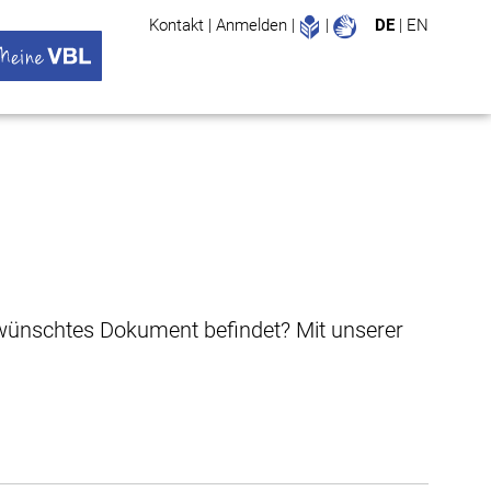
Leichte Sprache
Gebärdenspr
Kontakt
|
Anmelden
|
|
DE
|
EN
Suche
ü öffnen
 VBL Untermenü öffnen
gewünschtes Dokument befindet? Mit unserer