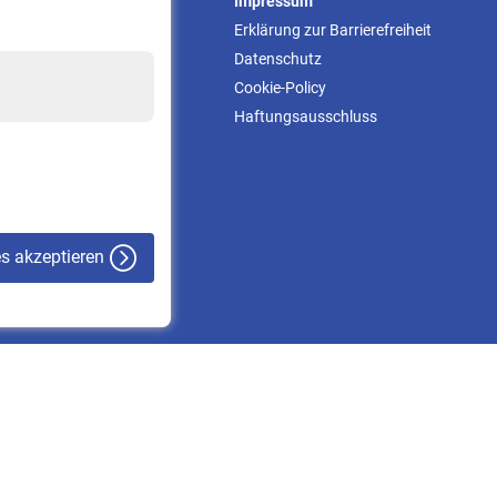
Service
Impressum
Informationen
Erklärung zur Barrierefreiheit
Kontakt & Beratung
Datenschutz
Downloadcenter
Cookie-Policy
Online-Rechner
Haftungsausschluss
VBLnewsletter
Kontakt
es akzeptieren