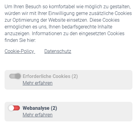
Um Ihren Besuch so komfortabel wie möglich zu gestalten,
Staatliche Förderung
würden wir mit Ihrer Einwilligung gerne zusätzliche Cookies
Veranstaltungen
zur Optimierung der Website einsetzen. Diese Cookies
ermöglichen es uns, Ihnen bedarfsgerechte Inhalte
anzuzeigen. Informationen zu den eingesetzten Cookies
Rentner
finden Sie hier:
Rentenbeginn
Cookie-Policy
Datenschutz
Rente beantragen
Rentenauszahlung
Erforderliche Cookies (2)
Service
Mehr erfahren
Informationen
Kontakt & Beratung
Downloadcenter
Webanalyse (2)
Online-Rechner
Mehr erfahren
VBLnewsletter
Kontakt