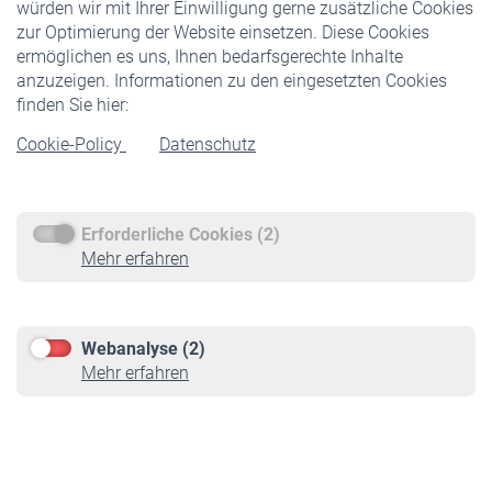
würden wir mit Ihrer Einwilligung gerne zusätzliche Cookies
Veranstaltungen
zur Optimierung der Website einsetzen. Diese Cookies
ermöglichen es uns, Ihnen bedarfsgerechte Inhalte
anzuzeigen. Informationen zu den eingesetzten Cookies
Rentner
finden Sie hier:
Rentenbeginn
Cookie-Policy
Datenschutz
Rente beantragen
Rentenauszahlung
Erforderliche Cookies (2)
Service
Mehr erfahren
Informationen
Kontakt & Beratung
Downloadcenter
Webanalyse (2)
Online-Rechner
Mehr erfahren
VBLnewsletter
Kontakt
Impressum