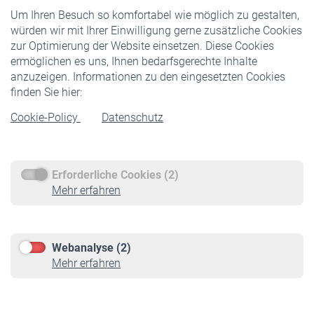
Um Ihren Besuch so komfortabel wie möglich zu gestalten,
Staatliche Förderung
würden wir mit Ihrer Einwilligung gerne zusätzliche Cookies
Veranstaltungen
zur Optimierung der Website einsetzen. Diese Cookies
ermöglichen es uns, Ihnen bedarfsgerechte Inhalte
anzuzeigen. Informationen zu den eingesetzten Cookies
Rentner
finden Sie hier:
Rentenbeginn
Cookie-Policy
Datenschutz
Rente beantragen
Rentenauszahlung
Erforderliche Cookies (2)
Service
Mehr erfahren
Informationen
Kontakt & Beratung
Downloadcenter
Webanalyse (2)
Online-Rechner
Mehr erfahren
VBLnewsletter
Kontakt