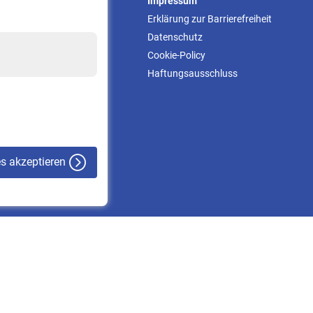
Service
Impressum
Informationen
Erklärung zur Barrierefreiheit
Kontakt & Beratung
Datenschutz
Downloadcenter
Cookie-Policy
Online-Rechner
Haftungsausschluss
VBLnewsletter
Kontakt
es akzeptieren