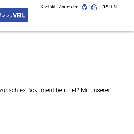
Leichte Sprache
Gebärdenspr
Kontakt
|
Anmelden
|
|
DE
|
EN
Suche
ü öffnen
 VBL Untermenü öffnen
gewünschtes Dokument befindet? Mit unserer