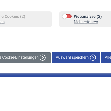
Versicherte
Rentner
Pflichtversicherung
Rentenbeginn
Freiwillige Versicherung
Rente beantragen
che Cookies (2)
Webanalyse (2)
Staatliche Förderung
Rentenauszahlung
ren
Mehr erfahren
Veranstaltungen
Auswahl speichern
All
le Cookie-Einstellungen