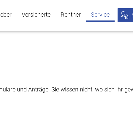
geber
Versicherte
Rentner
Service
öffnen
ber Untermenü öffnen
Versicherte Untermenü öffnen
Rentner Untermenü öffnen
Service Untermen
Meine
rmulare und Anträge. Sie wissen nicht, wo sich Ihr 