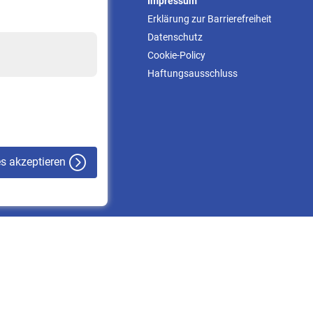
Service
Impressum
Informationen
Erklärung zur Barrierefreiheit
Kontakt & Beratung
Datenschutz
Downloadcenter
Cookie-Policy
Online-Rechner
Haftungsausschluss
VBLnewsletter
Kontakt
es akzeptieren