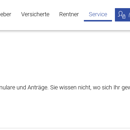
geber
Versicherte
Rentner
Service
öffnen
ber Untermenü öffnen
Versicherte Untermenü öffnen
Rentner Untermenü öffnen
Service Untermen
Meine
rmulare und Anträge. Sie wissen nicht, wo sich Ihr 