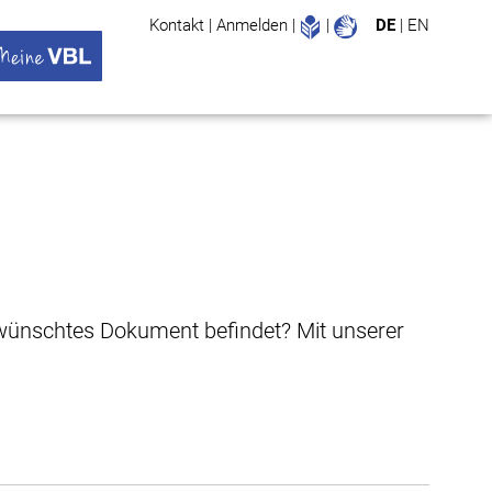
Leichte Sprache
Gebärdenspr
Kontakt
|
Anmelden
|
|
DE
|
EN
Suche
ü öffnen
 VBL Untermenü öffnen
gewünschtes Dokument befindet? Mit unserer