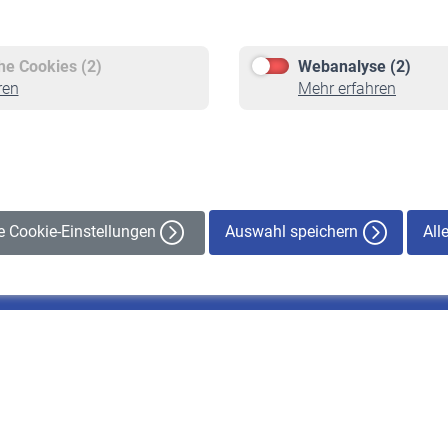
Versicherte
Rentner
Pflichtversicherung
Rentenbeginn
Freiwillige Versicherung
Rente beantragen
che Cookies (2)
Webanalyse (2)
Staatliche Förderung
Rentenauszahlung
ren
Mehr erfahren
Veranstaltungen
Auswahl speichern
All
le Cookie-Einstellungen