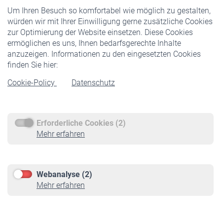
Um Ihren Besuch so komfortabel wie möglich zu gestalten,
Staatliche Förderung
würden wir mit Ihrer Einwilligung gerne zusätzliche Cookies
Veranstaltungen
zur Optimierung der Website einsetzen. Diese Cookies
ermöglichen es uns, Ihnen bedarfsgerechte Inhalte
anzuzeigen. Informationen zu den eingesetzten Cookies
Rentner
finden Sie hier:
Rentenbeginn
Cookie-Policy
Datenschutz
Rente beantragen
Rentenauszahlung
Erforderliche Cookies (2)
Service
Mehr erfahren
Informationen
Kontakt & Beratung
Downloadcenter
Webanalyse (2)
Online-Rechner
Mehr erfahren
VBLnewsletter
Kontakt