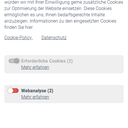
würden wir mit Ihrer Einwilligung gerne zusätzliche Cookies
Veranstaltungen
zur Optimierung der Website einsetzen. Diese Cookies
ermöglichen es uns, Ihnen bedarfsgerechte Inhalte
anzuzeigen. Informationen zu den eingesetzten Cookies
Rentner
finden Sie hier:
Rentenbeginn
Cookie-Policy
Datenschutz
Rente beantragen
Rentenauszahlung
Erforderliche Cookies (2)
Service
Mehr erfahren
Informationen
Kontakt & Beratung
Downloadcenter
Webanalyse (2)
Online-Rechner
Mehr erfahren
VBLnewsletter
Kontakt
Impressum