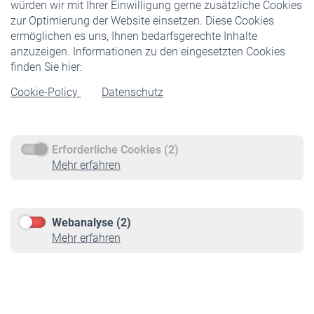
würden wir mit Ihrer Einwilligung gerne zusätzliche Cookies
Veranstaltungen
zur Optimierung der Website einsetzen. Diese Cookies
ermöglichen es uns, Ihnen bedarfsgerechte Inhalte
anzuzeigen. Informationen zu den eingesetzten Cookies
Rentner
finden Sie hier:
Rentenbeginn
Cookie-Policy
Datenschutz
Rente beantragen
Rentenauszahlung
Erforderliche Cookies (2)
Service
Mehr erfahren
Informationen
Kontakt & Beratung
Downloadcenter
Webanalyse (2)
Online-Rechner
Mehr erfahren
VBLnewsletter
Kontakt
Impressum