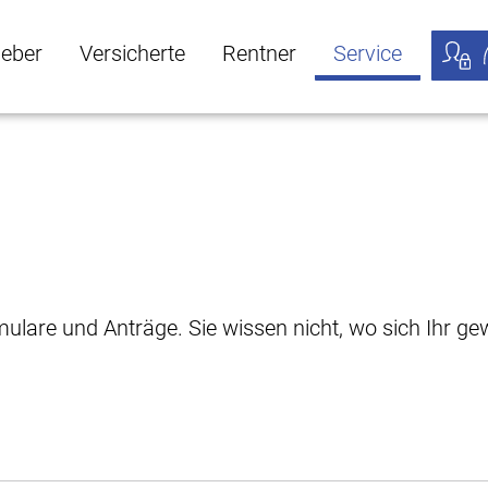
geber
Versicherte
Rentner
Service
öffnen
ber Untermenü öffnen
Versicherte Untermenü öffnen
Rentner Untermenü öffnen
Service Untermen
Meine
rmulare und Anträge. Sie wissen nicht, wo sich Ihr 