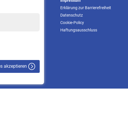
Service
Impressum
Informationen
Erklärung zur Barrierefreiheit
Kontakt & Beratung
Datenschutz
Downloadcenter
Cookie-Policy
Online-Rechner
Haftungsausschluss
VBLnewsletter
Kontakt
es akzeptieren