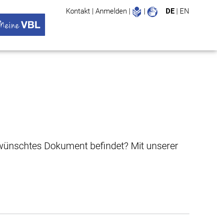
Leichte Sprache
Gebärdenspr
Kontakt
|
Anmelden
|
|
DE
|
EN
Suche
ü öffnen
 VBL Untermenü öffnen
gewünschtes Dokument befindet? Mit unserer