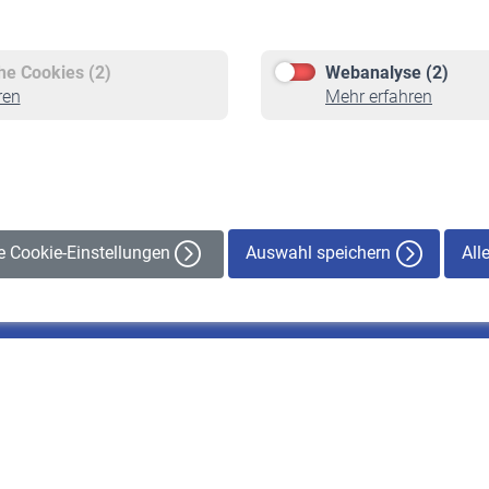
Versicherte
Rentner
Pflichtversicherung
Rentenbeginn
Freiwillige Versicherung
Rente beantragen
che Cookies (2)
Webanalyse (2)
Staatliche Förderung
Rentenauszahlung
ren
Mehr erfahren
Veranstaltungen
Auswahl speichern
All
le Cookie-Einstellungen