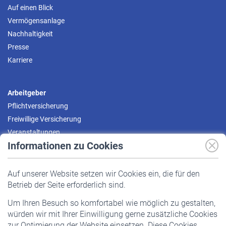
Auf einen Blick
Vermögensanlage
Nachhaltigkeit
Presse
Karriere
Arbeitgeber
Pflichtversicherung
Freiwillige Versicherung
Veranstaltungen
Informationen zu Cookies
Versicherte
Auf unserer Website setzen wir Cookies ein, die für den
Pflichtversicherung
Betrieb der Seite erforderlich sind.
Freiwillige Versicherung
Um Ihren Besuch so komfortabel wie möglich zu gestalten,
Staatliche Förderung
würden wir mit Ihrer Einwilligung gerne zusätzliche Cookies
Veranstaltungen
zur Optimierung der Website einsetzen. Diese Cookies