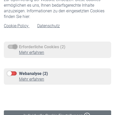
ermöglichen es uns, Ihnen bedarfsgerechte Inhalte
anzuzeigen. Informationen zu den eingesetzten Cookies
Rentner
finden Sie hier:
Rentenbeginn
Cookie-Policy
Datenschutz
Rente beantragen
Rentenauszahlung
Erforderliche Cookies (2)
Service
Mehr erfahren
Informationen
Kontakt & Beratung
Downloadcenter
Webanalyse (2)
Online-Rechner
Mehr erfahren
VBLnewsletter
Kontakt
Impressum
Erklärung zur Barrierefreiheit