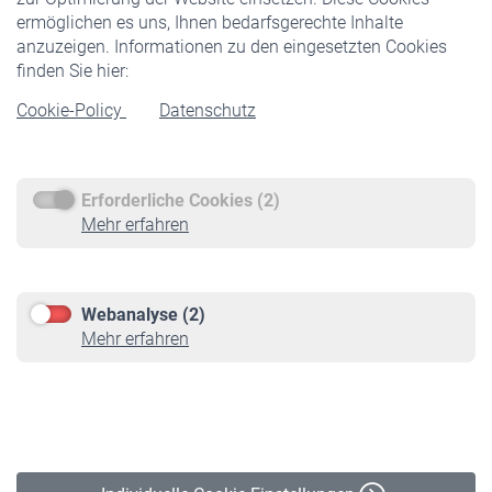
ermöglichen es uns, Ihnen bedarfsgerechte Inhalte
anzuzeigen. Informationen zu den eingesetzten Cookies
Rentner
finden Sie hier:
Rentenbeginn
Cookie-Policy
Datenschutz
Rente beantragen
Rentenauszahlung
Erforderliche Cookies (2)
Service
Mehr erfahren
Informationen
Kontakt & Beratung
Downloadcenter
Webanalyse (2)
Online-Rechner
Mehr erfahren
VBLnewsletter
Kontakt
Impressum
Erklärung zur Barrierefreiheit