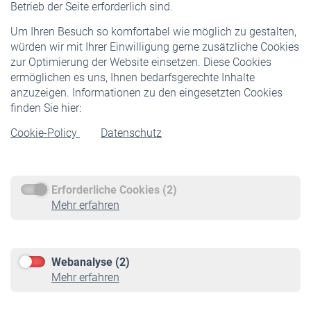
Betrieb der Seite erforderlich sind.
Freiwillige Versicherung
Um Ihren Besuch so komfortabel wie möglich zu gestalten,
Staatliche Förderung
würden wir mit Ihrer Einwilligung gerne zusätzliche Cookies
Veranstaltungen
zur Optimierung der Website einsetzen. Diese Cookies
ermöglichen es uns, Ihnen bedarfsgerechte Inhalte
anzuzeigen. Informationen zu den eingesetzten Cookies
Rentner
finden Sie hier:
Rentenbeginn
Cookie-Policy
Datenschutz
Rente beantragen
Rentenauszahlung
Erforderliche Cookies (2)
Service
Mehr erfahren
Informationen
Kontakt & Beratung
Downloadcenter
Webanalyse (2)
Online-Rechner
Mehr erfahren
VBLnewsletter
Kontakt