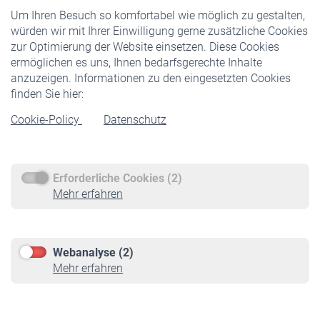
Um Ihren Besuch so komfortabel wie möglich zu gestalten,
Staatliche Förderung
würden wir mit Ihrer Einwilligung gerne zusätzliche Cookies
Veranstaltungen
zur Optimierung der Website einsetzen. Diese Cookies
ermöglichen es uns, Ihnen bedarfsgerechte Inhalte
anzuzeigen. Informationen zu den eingesetzten Cookies
Rentner
finden Sie hier:
Rentenbeginn
Cookie-Policy
Datenschutz
Rente beantragen
Rentenauszahlung
Erforderliche Cookies (2)
Service
Mehr erfahren
Informationen
Kontakt & Beratung
Downloadcenter
Webanalyse (2)
Online-Rechner
Mehr erfahren
VBLnewsletter
Kontakt